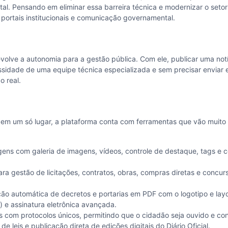
l. Pensando em eliminar essa barreira técnica e modernizar o setor
ortais institucionais e comunicação governamental.
olve a autonomia para a gestão pública. Com ele, publicar uma notíc
ssidade de uma equipe técnica especializada e sem precisar enviar e-
o real.
 em um só lugar, a plataforma conta com ferramentas que vão muito a
ens com galeria de imagens, vídeos, controle de destaque, tags e
a gestão de licitações, contratos, obras, compras diretas e concur
o automática de decretos e portarias em PDF com o logotipo e layou
l) e assinatura eletrônica avançada.
 com protocolos únicos, permitindo que o cidadão seja ouvido e co
e leis e publicação direta de edições digitais do Diário Oficial.