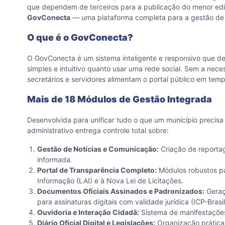
que dependem de terceiros para a publicação do menor edita
GovConecta
— uma plataforma completa para a gestão de p
O que é o GovConecta?
O GovConecta é um sistema inteligente e responsivo que dev
simples e intuitivo quanto usar uma rede social. Sem a nece
secretários e servidores alimentam o portal público em temp
Mais de 18 Módulos de Gestão Integrada
Desenvolvida para unificar tudo o que um município precisa
administrativo entrega controle total sobre:
Gestão de Notícias e Comunicação:
Criação de reportag
informada.
Portal de Transparência Completo:
Módulos robustos par
Informação (LAI) e à Nova Lei de Licitações.
Documentos Oficiais Assinados e Padronizados:
Geraçã
para assinaturas digitais com validade jurídica (ICP-Brasi
Ouvidoria e Interação Cidadã:
Sistema de manifestações
Diário Oficial Digital e Legislações:
Organização prática d